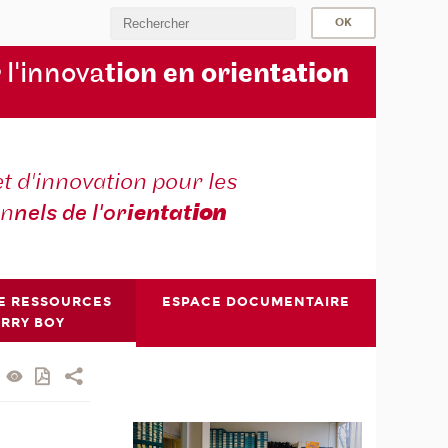
 l'innova
tion en orien
tation
t d'innovation pour les
on
nels de l'or
ientat
ion
E RESSOURCES
ESPACE DOCUMENTAIRE
ERRY BOY