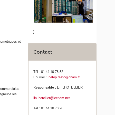
[
hométriques et
Contact
Tél : 01 44 10 78 52
Courriel :
inetop.testo@cnam.fr
R
esponsable :
Lin LHOTELLIER
s commerciales
regroupe les
lin.lhotellier@lecnam.net
Tél : 01 44 10 78 26