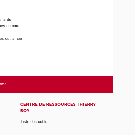
ants du
ues ou para-
es outils non
orme
CENTRE DE RESSOURCES THIERRY
BOY
Liste des outils