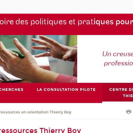
ire des politiques et prat
iques pour
Un creuse
professi
ECHERCHES
LA CONSULTATION PILOTE
CENTRE D
THI
ressources en orientation Thierry Boy
ressources Thierry Boy