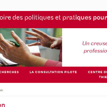
ire des politiques et prat
iques pour
Un creuse
professi
ECHERCHES
LA CONSULTATION PILOTE
CENTRE D
THI
on
on