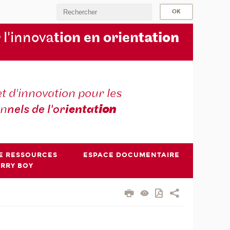
 l'innova
tion en orien
tation
t d'innovation pour les
on
nels de l'or
ientat
ion
E RESSOURCES
ESPACE DOCUMENTAIRE
ERRY BOY