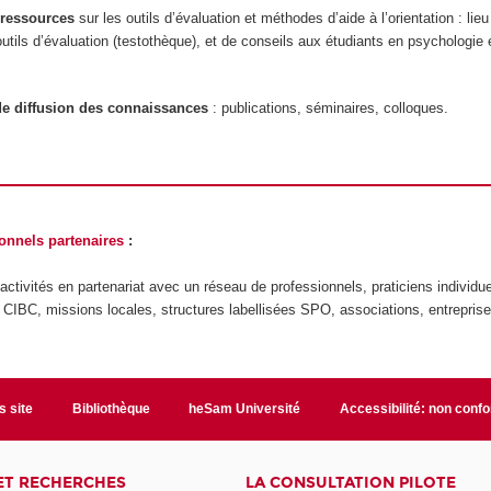
 ressources
sur les outils d’évaluation et méthodes d’aide à l’orientation : li
tils d’évaluation (testothèque), et de conseils aux étudiants en psychologie 
 de diffusion des connaissances
: publications, séminaires, colloques.
onnels partenaires
:
ctivités en partenariat avec un réseau de professionnels, praticiens individue
, CIBC, missions locales, structures labellisées SPO, associations, entrepri
s site
Bibliothèque
heSam Université
Accessibilité: non conf
ET RECHERCHES
LA CONSULTATION PILOTE