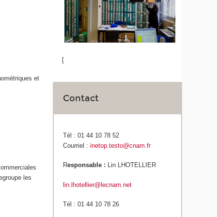
[
hométriques et
Contact
Tél : 01 44 10 78 52
Courriel :
inetop.testo@cnam.fr
R
esponsable :
Lin LHOTELLIER
s commerciales
regroupe les
lin.lhotellier@lecnam.net
Tél : 01 44 10 78 26