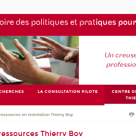
ire des politiques et prat
iques pour
Un creuse
professi
ECHERCHES
LA CONSULTATION PILOTE
CENTRE D
THI
ressources en orientation Thierry Boy
ressources Thierry Boy