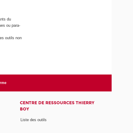
ants du
ues ou para-
es outils non
orme
CENTRE DE RESSOURCES THIERRY
BOY
Liste des outils