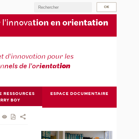
 l'innova
tion en orien
tation
t d'innovation pour les
on
nels de l'or
ientat
ion
E RESSOURCES
ESPACE DOCUMENTAIRE
ERRY BOY