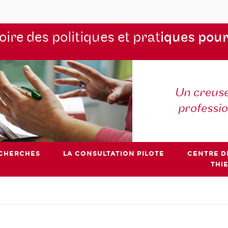
ire des politiques et prat
iques pour
Un creuse
professi
ECHERCHES
LA CONSULTATION PILOTE
CENTRE D
THI