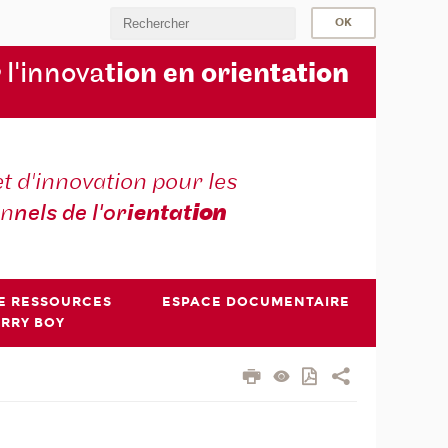
 l'innova
tion en orien
tation
t d'innovation pour les
on
nels de l'or
ientat
ion
E RESSOURCES
ESPACE DOCUMENTAIRE
ERRY BOY