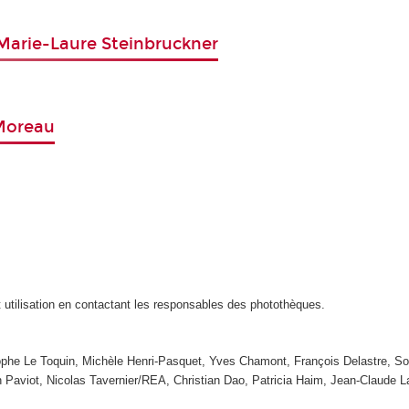
: Marie-Laure Steinbruckner
 Moreau
t utilisation en contactant les responsables des photothèques.
tophe Le Toquin, Michèle Henri-Pasquet, Yves Chamont, François Delastre, So
n Paviot, Nicolas Tavernier/REA, Christian Dao, Patricia Haim, Jean-Claude